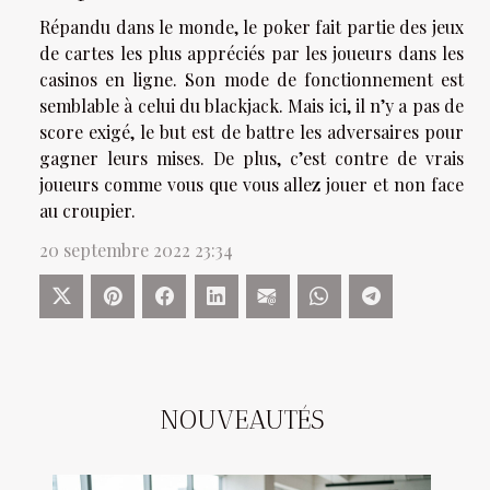
Répandu dans le monde, le poker fait partie des jeux
de cartes les plus appréciés par les joueurs dans les
casinos en ligne. Son mode de fonctionnement est
semblable à celui du blackjack. Mais ici, il n’y a pas de
score exigé, le but est de battre les adversaires pour
gagner leurs mises. De plus, c’est contre de vrais
joueurs comme vous que vous allez jouer et non face
au croupier.
20 septembre 2022 23:34
NOUVEAUTÉS