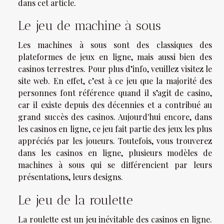
dans cet article.
Le jeu de machine à sous
Les machines à sous sont des classiques des
plateformes de jeux en ligne, mais aussi bien des
casinos terrestres. Pour plus d’info, veuillez
visitez le
site web
. En effet, c’est à ce jeu que la majorité des
personnes font référence quand il s’agit de casino,
car il existe depuis des décennies et a contribué au
grand succès des casinos. Aujourd'hui encore, dans
les casinos en ligne, ce jeu fait partie des jeux les plus
appréciés par les joueurs. Toutefois, vous trouverez
dans les casinos en ligne, plusieurs modèles de
machines à sous qui se différencient par leurs
présentations, leurs designs.
Le jeu de la roulette
La roulette est un jeu inévitable des casinos en ligne.