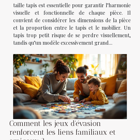
taille tapis est essentielle pour garantir l’harmonie
visuelle et fonctionnelle de chaque pièce. Il
convient de considérer les dimensions de la pièce
et la proportion entre le tapis et le mobilier. Un
tapis trop petit risque de se perdre visuellement,
tandis qu’un modèle excessivement grand...
Comment les jeux d'évasion
renforcent les liens familiaux et