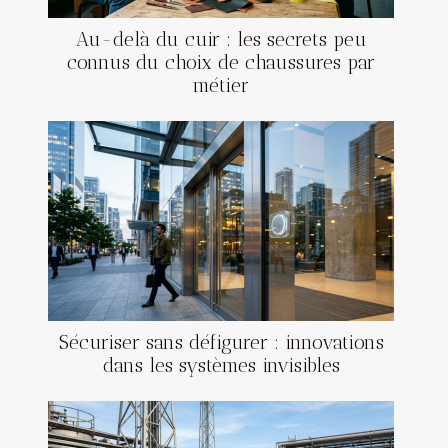
Au-delà du cuir : les secrets peu
connus du choix de chaussures par
métier
Sécuriser sans défigurer : innovations
dans les systèmes invisibles