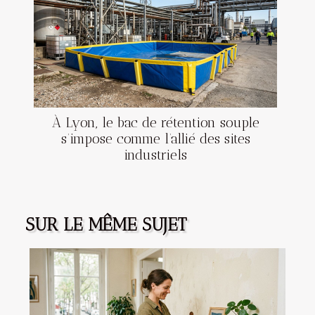
À Lyon, le bac de rétention souple
s’impose comme l’allié des sites
industriels
SUR LE MÊME SUJET