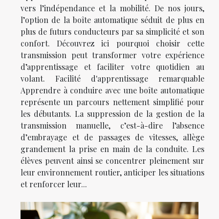
vers l’indépendance et la mobilité. De nos jours,
l’option de la boîte automatique séduit de plus en
plus de futurs conducteurs par sa simplicité et son
confort. Découvrez ici pourquoi choisir cette
transmission peut transformer votre expérience
d’apprentissage et faciliter votre quotidien au
volant. Facilité d'apprentissage remarquable
Apprendre à conduire avec une boîte automatique
représente un parcours nettement simplifié pour
les débutants. La suppression de la gestion de la
transmission manuelle, c’est-à-dire l’absence
d’embrayage et de passages de vitesses, allège
grandement la prise en main de la conduite. Les
élèves peuvent ainsi se concentrer pleinement sur
leur environnement routier, anticiper les situations
et renforcer leur...