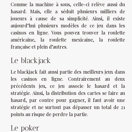
Comme la machine à sous, celle-ci relève aussi du
hasard. Mais, elle a séduit plusieurs milliers de
joueurs à cause de sa simplicité. Ainsi, il existe
aujourd’hui plusieurs modèles de ce jeu dans les
casinos en ligne. Vous pouvez trouver la roulette
américaine, la roulette mexicaine, la roulette
française et plein d’autres.
Le blackjack
Le blackjack fait aussi partie des meilleurs jeux dans
les casinos en ligne. Contrairement au deux
précédents jeu, ce jeu associe le hasard et la
stratégie. Ainsi, la distribution des cartes se faire au
hasard, par contre pour gagner, il faut avoir une
stratégie et ne surtout pas dépasser un total de 21
points au risque de perdre la partie.
Le poker