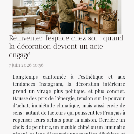
Réinventer l'espace chez soi : quand
la décoration devient un acte
engagé
7 juin 2026 10:56
Longtemps cantonnée à l’esthétique et aux
tendances Instagram, la décoration intérieure
prend un virage plus politique, et plus concret.
Hausse des prix de l’énergie, tension sur le pouvoir
d’achat, inquiétude climatique, mais aussi envie de
sens : autant de facteurs qui poussent les Français à
repenser leurs achats pour la maison. Derrière un
choix de peinture, un meuble chiné ou un luminaire