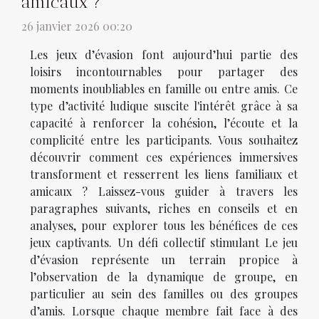
amicaux ?
26 janvier 2026 00:20
Les jeux d’évasion font aujourd’hui partie des
loisirs incontournables pour partager des
moments inoubliables en famille ou entre amis. Ce
type d’activité ludique suscite l'intérêt grâce à sa
capacité à renforcer la cohésion, l’écoute et la
complicité entre les participants. Vous souhaitez
découvrir comment ces expériences immersives
transforment et resserrent les liens familiaux et
amicaux ? Laissez-vous guider à travers les
paragraphes suivants, riches en conseils et en
analyses, pour explorer tous les bénéfices de ces
jeux captivants. Un défi collectif stimulant Le jeu
d’évasion représente un terrain propice à
l’observation de la dynamique de groupe, en
particulier au sein des familles ou des groupes
d’amis. Lorsque chaque membre fait face à des