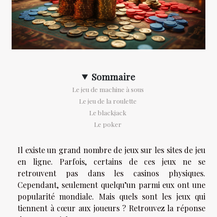
Sommaire
Le jeu de machine à sous
Le jeu de la roulette
Le blackjack
Le poker
Il existe un grand nombre de jeux sur les sites de jeu
en ligne. Parfois, certains de ces jeux ne se
retrouvent pas dans les casinos physiques.
Cependant, seulement quelqu’un parmi eux ont une
popularité mondiale. Mais quels sont les jeux qui
tiennent à cœur aux joueurs ? Retrouvez la réponse