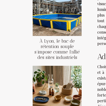
visue
lumin
plus 
tout
chaq
cons
inté
À Lyon, le bac de
pers
rétention souple
s’impose comme l’allié
Ad
des sites industriels
Chois
et à
exis
épur
nobl
forte
pert