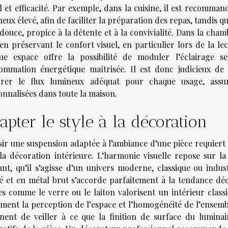
l et efficacité. Par exemple, dans la cuisine, il est recomma
eux élevé, afin de faciliter la préparation des repas, tandis 
douce, propice à la détente et à la convivialité. Dans la chamb
 en préservant le confort visuel, en particulier lors de la 
ue espace offre la possibilité de moduler l’éclairage s
ommation énergétique maîtrisée. Il est donc judicieux de
grer le flux lumineux adéquat pour chaque usage, assu
onnalisées dans toute la maison.
apter le style à la décoration
ir une suspension adaptée à l’ambiance d’une pièce requiert 
 la décoration intérieure. L’harmonie visuelle repose sur l
tant, qu’il s’agisse d’un univers moderne, classique ou indu
é et en métal brut s’accorde parfaitement à la tendance déc
es comme le verre ou le laiton valorisent un intérieur clas
ment la perception de l’espace et l’homogénéité de l’ensembl
inent de veiller à ce que la finition de surface du lumina