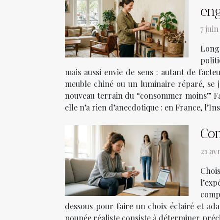
en
7 jui
Longt
polit
mais aussi envie de sens : autant de fact
meuble chiné ou un luminaire réparé, se j
nouveau terrain du “consommer moins” Faut
elle n’a rien d’anecdotique : en France, l’I
Com
21 av
Chois
l’exp
compt
dessous pour faire un choix éclairé et ada
poupée réaliste consiste à déterminer préci