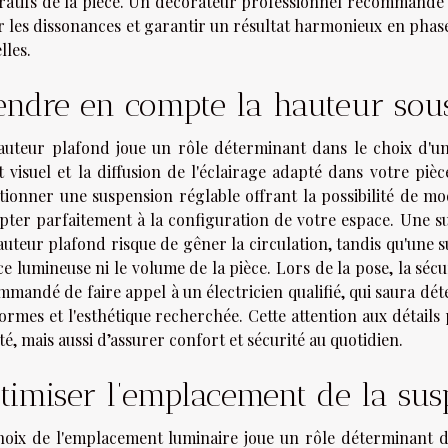
ratifs de la pièce. Un décorateur professionnel recommande 
r les dissonances et garantir un résultat harmonieux en phase
lles.
endre en compte la hauteur sou
auteur plafond joue un rôle déterminant dans le choix d'un
et visuel et la diffusion de l'éclairage adapté dans votre p
tionner une suspension réglable offrant la possibilité de mod
apter parfaitement à la configuration de votre espace. Une 
uteur plafond risque de gêner la circulation, tandis qu'une s
e lumineuse ni le volume de la pièce. Lors de la pose, la sécur
mandé de faire appel à un électricien qualifié, qui saura dé
ormes et l'esthétique recherchée. Cette attention aux détail
é, mais aussi d’assurer confort et sécurité au quotidien.
timiser l’emplacement de la su
hoix de l'emplacement luminaire joue un rôle déterminant da