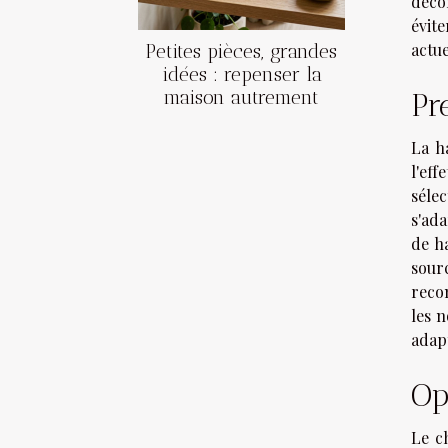
déco
évite
actue
Petites pièces, grandes
idées : repenser la
maison autrement
Pr
La h
l'eff
sélec
s'ad
de ha
sourc
recom
les n
adapt
Op
Le c