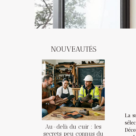
NOUVEAUTÉS
La s
séle
Au-delà du cuir : les
Déco
secrets peu connus du