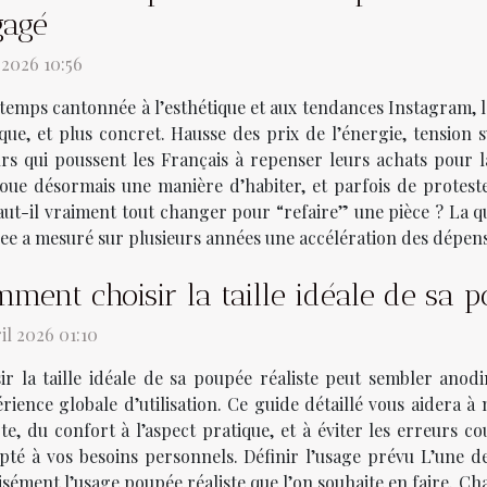
gagé
n 2026 10:56
emps cantonnée à l’esthétique et aux tendances Instagram, l
ique, et plus concret. Hausse des prix de l’énergie, tension 
eurs qui poussent les Français à repenser leurs achats pour 
oue désormais une manière d’habiter, et parfois de protest
-il vraiment tout changer pour “refaire” une pièce ? La que
nsee a mesuré sur plusieurs années une accélération des dépens
ment choisir la taille idéale de sa p
ril 2026 01:10
ir la taille idéale de sa poupée réaliste peut sembler anodin
érience globale d’utilisation. Ce guide détaillé vous aidera
e, du confort à l’aspect pratique, et à éviter les erreurs co
pté à vos besoins personnels. Définir l’usage prévu L’une de
sément l’usage poupée réaliste que l’on souhaite en faire. Ch