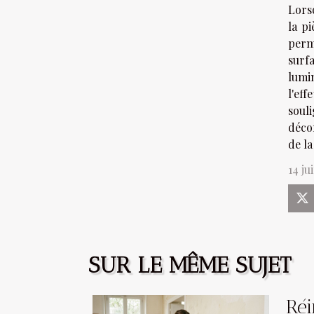
Lorsq
la p
perm
surfa
lumi
l'ef
soul
déco
de la
14 ju
SUR LE MÊME SUJET
Réi