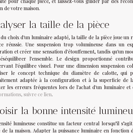
aite pour chaque pièce, et laissez-vous guider par des rec
in de votre maison.
alyser la taille de la pièce
 du choix d'un luminaire adapté, la taille de la pièce joue u
ce réussie. Une suspension trop volumineuse dans un es
ration et créer une sensation d'étouffement, tandis qu'un mod
éséquilibrer l'ensemble. Le design proportionné contribu
ervant l'équilibre visuel. Pour une dimension suspension co
iliser le concept technique du diamètre de calotte, qui 
aitement adaptée à la configuration et à la superficie de
ter les erreurs fréquentes lors de l'achat d'un luminaire et
ormations, suivre ce lien
.
oisir la bonne intensité lumine
tensité lumineuse constitue un facteur central lorsqu’il s’ag
e de la maison. Adapter la puissance luminaire en fonction 