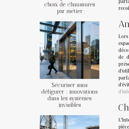
parf
choix de chaussures
reco
par métier
An
Lors
espa
déco
de d
prés
d'ut
parf
d'évi
Sécuriser sans
défigurer : innovations
d'inf
dans les systèmes
invisibles
Ch
L’in
pièc