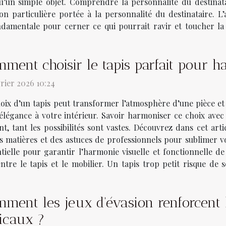
’un simple objet. Comprendre la personnalité du destinata
ion particulière portée à la personnalité du destinataire. 
damentale pour cerner ce qui pourrait ravir et toucher la
ment choisir le tapis parfait pour h
vrier 2026 10:24
oix d’un tapis peut transformer l’atmosphère d’une pièce e
élégance à votre intérieur. Savoir harmoniser ce choix avec 
nt, tant les possibilités sont vastes. Découvrez dans cet arti
 matières et des astuces de professionnels pour sublimer vot
entielle pour garantir l’harmonie visuelle et fonctionnelle d
ntre le tapis et le mobilier. Un tapis trop petit risque de
ment les jeux d'évasion renforcent l
icaux ?