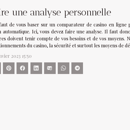
ire une analyse personnelle
faut de vous baser sur un comparateur de casino en ligne p
 automatique. Ici, vous devez faire une analyse. Il faut donc
ères doivent tenir compte de vos besoins et de vos moyens. 
ionnements du casino, la sécurité et surtout les moyens de dépô
nvier 2023 15:50