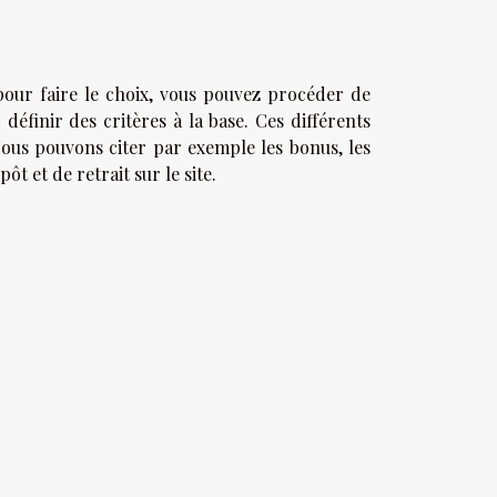
our faire le choix, vous pouvez procéder de
 définir des critères à la base. Ces différents
Nous pouvons citer par exemple les bonus, les
t et de retrait sur le site.