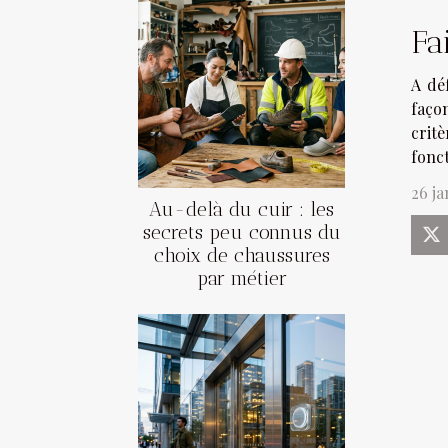
Fa
A dé
façon
crit
fonct
26 ja
Au-delà du cuir : les
secrets peu connus du
choix de chaussures
par métier