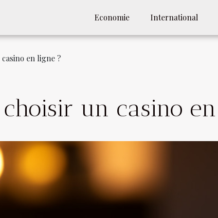
Economie
International
casino en ligne ?
hoisir un casino en 